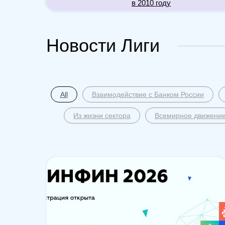
в 2010 году
Новости Лиги
All
Взаимодействие с Банком России
Из жизни сектора
Всемирное движение