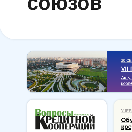
союзов
30 С
VII
Акту
кооп
УЧЕБ
Обу
кре