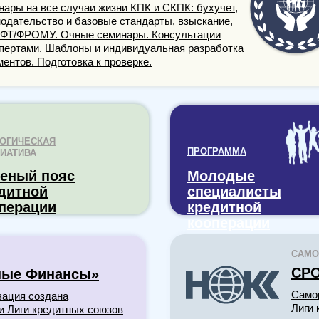
нары на все случаи жизни КПК и СКПК: бухучет,
нодательство и базовые стандарты, взыскание,
ФТ/ФРОМУ. Очные семинары. Консультации
спертами. Шаблоны и индивидуальная разработка
ентов. Подготовка к проверке.
ОГИЧЕСКАЯ
ПРОГРАММА
ИАТИВА
еный пояс
Молодые
дитной
специалисты
перации
кредитной
кооперации
САМО
СРО
ные Финансы»
Само
зация создана
Лиги 
и Лиги кредитных союзов