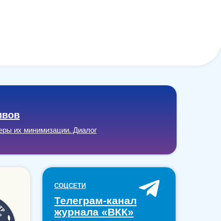
ивов
еры их минимизации. Диалог
СОЦСЕТИ
Телеграм-канал
журнала «ВКК»