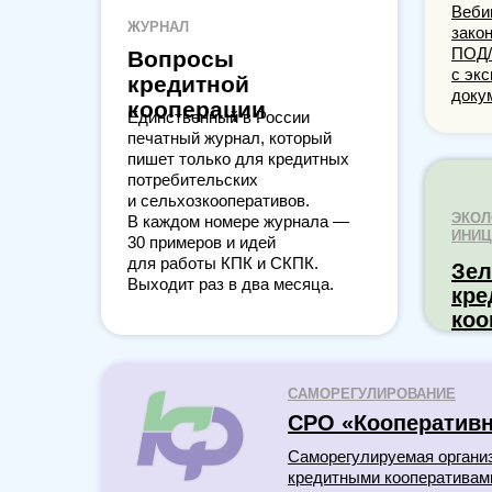
Веби
ЖУРНАЛ
зако
ПОД/
Вопросы
с эк
кредитной
докум
кооперации
Единственный в России
печатный журнал, который
пишет только для кредитных
потребительских
и сельхозкооперативов.
ЭКОЛ
В каждом номере журнала —
ИНИЦ
30 примеров и идей
для работы КПК и СКПК.
Зел
Выходит раз в два месяца.
кре
коо
САМОРЕГУЛИРОВАНИЕ
СРО «Кооператив
Саморегулируемая органи
кредитными кооперативам